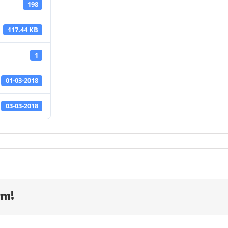
198
117.44 KB
1
01-03-2018
03-03-2018
rm!