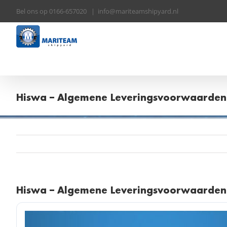
Skip
Bel ons op 0166-657020
|
info@mariteamshipyard.nl
to
content
Hiswa – Algemene Leveringsvoorwaarden
Hiswa – Algemene Leveringsvoorwaarden