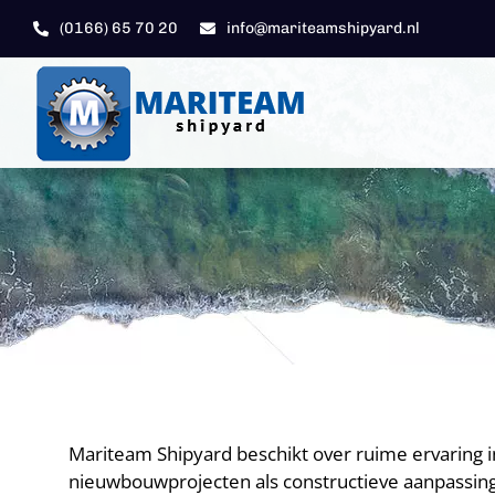
Skip
(0166) 65 70 20
info@mariteamshipyard.nl
to
content
Aluminium Jachtbouw & Aanpassingen
Mariteam Shipyard beschikt over ruime ervaring 
nieuwbouwprojecten als constructieve aanpassin