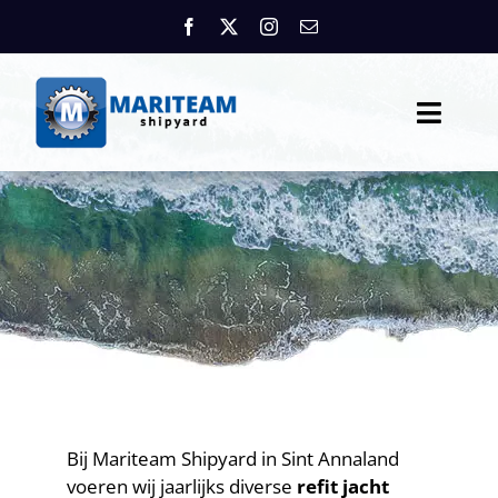
Skip
to
content
Toggle
Naviga
Home
Diensten
Over Ons
Mariteam winkel
Refit Projecten van Jachten en
Motorboten
Informatie
Bij Mariteam Shipyard in Sint Annaland
voeren wij jaarlijks diverse
refit jacht