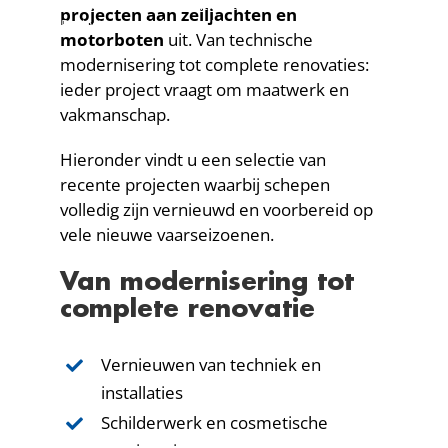
Contact
Home
Diensten
Refit jacht & boot
projecten aan zeiljachten en
Refit Projecten van Jachten en Motorboten
motorboten
uit. Van technische
modernisering tot complete renovaties:
ieder project vraagt om maatwerk en
vakmanschap.
Hieronder vindt u een selectie van
recente projecten waarbij schepen
volledig zijn vernieuwd en voorbereid op
vele nieuwe vaarseizoenen.
Van modernisering tot
complete renovatie
Vernieuwen van techniek en
installaties
Schilderwerk en cosmetische